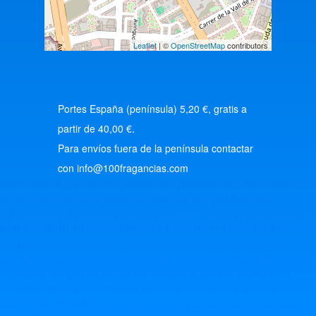
Leaflet
| ©
OpenStreetMap
contributors
Portes España (península) 5,20 €, gratis a
partir de 40,00 €.
Para envíos fuera de la península contactar
con info@100fragancias.com
Perfumeria genérica, perfumes genéricos, equivalenza,
perfumería marca blanca, laboratorio perfumería,
fabricación de perfumes genéricos, franquicia rentable,
tiendas perfumerías, perfumerías, negocio rentable,
venuve, la botica de los perfumes, refan, fabricación
perfumes genéricos, tu perfume favorito, franquicia
rentable, negocio de éxito, distribución de perfumes,
aromas, mikados, marca blanca, negocio de éxito,
hazte distribuidor, perfumes de equivalencia, perfumes