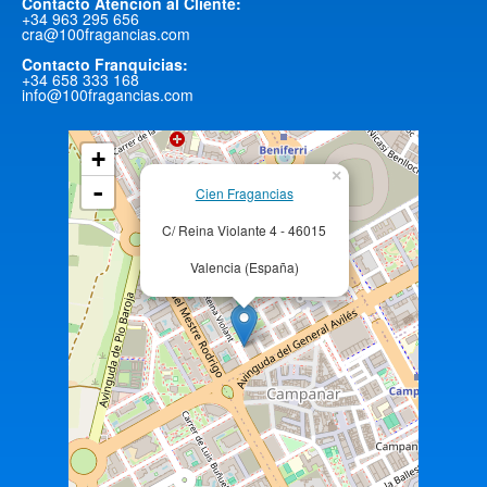
Contacto Atención al Cliente:
+34 963 295 656
cra@100fragancias.com
Contacto Franquicias:
+34 658 333 168
info@100fragancias.com
+
×
-
Cien Fragancias
C/ Reina Violante 4 - 46015
Valencia (España)