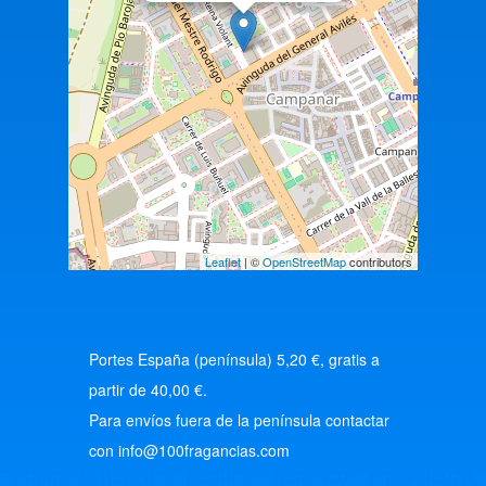
Leaflet
| ©
OpenStreetMap
contributors
Portes España (península) 5,20 €, gratis a
partir de 40,00 €.
Para envíos fuera de la península contactar
con info@100fragancias.com
Perfumeria genérica, perfumes genéricos, equivalenza,