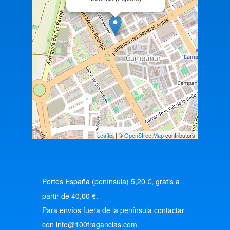
Leaflet
| ©
OpenStreetMap
contributors
Portes España (península) 5,20 €, gratis a
partir de 40,00 €.
Para envíos fuera de la península contactar
con info@100fragancias.com