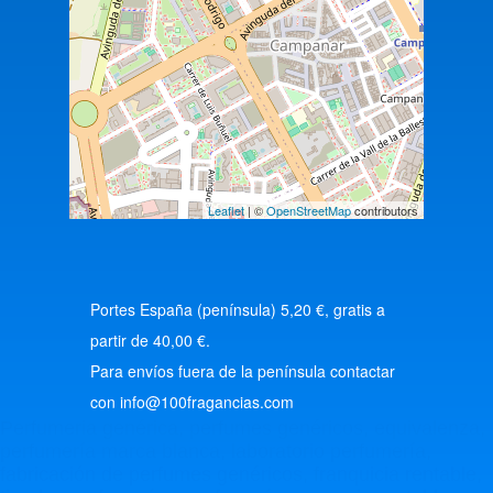
Leaflet
| ©
OpenStreetMap
contributors
Portes España (península) 5,20 €, gratis a
partir de 40,00 €.
Para envíos fuera de la península contactar
con info@100fragancias.com
Perfumeria genérica, perfumes genéricos, equivalenza,
perfumería marca blanca, laboratorio perfumería,
fabricación de perfumes genéricos, franquicia rentable,