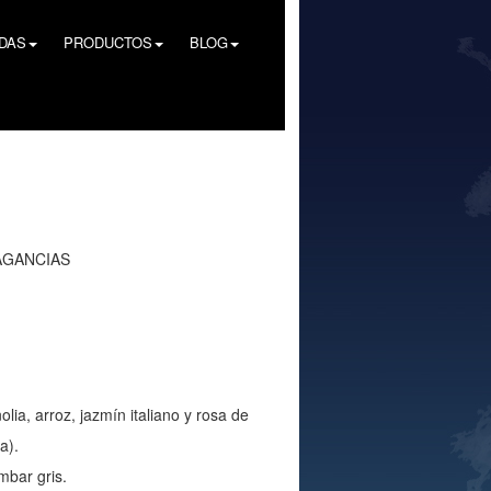
NDAS
PRODUCTOS
BLOG
RAGANCIAS
lia, arroz, jazmín italiano y rosa de
a).
mbar gris.