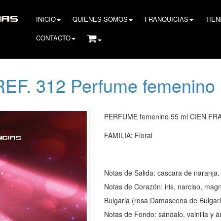
INICIO
QUIENES SOMOS
FRANQUICIAS
TIE
CONTACTO
REF. 312 Perfume femenino
PERFUME femenino 55 ml CIEN F
FAMILIA: Floral
Notas de Salida: cascara de naranja.
Notas de Corazón: iris, narciso, magno
Bulgaria (rosa Damascena de Bulgari
Notas de Fondo: sándalo, vainilla y á