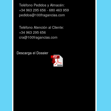
Teléfono Pedidos y Almacén:
+34 963 295 656 - 680 463 959
pedidos@100fragancias.com
Teléfono Atención al Cliente:
+34 963 295 656
cra@100fragancias.com
Descarga el Dossier
Perfumeria genérica, perfumes genéricos,
equivalenza, perfumería marca blanca,
laboratorio perfumería, fabricación de perfumes
genéricos, franquicia rentable, tiendas
perfumerías, perfumerías, negocio rentable,
venuve, la botica de los perfumes, refan,
fabricación perfumes genéricos, tu perfume
favorito, franquicia rentable, negocio de éxito,