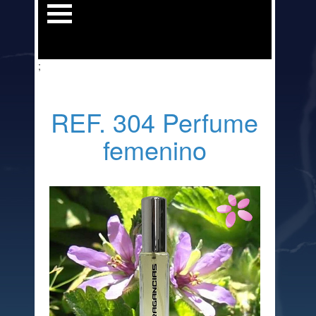
;
REF. 304 Perfume
femenino