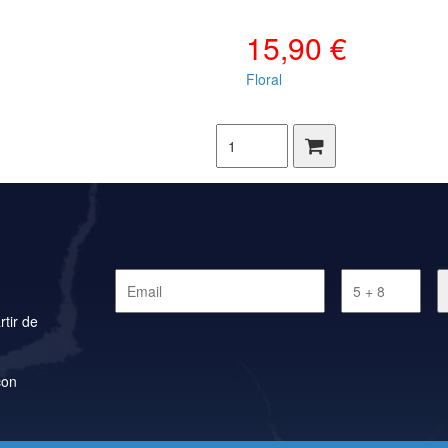
15,90 €
Floral
rtir de
con