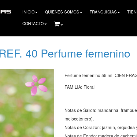
INICIO
QUIENES SOMOS
FRANQUICIAS
TIE
CONTACTO
REF. 40 Perfume femenino
Perfume femenino 55 ml CIEN FRA
FAMILIA: Floral
Notas de Salida: mandarina, frambuesa
melocotonero).
Notas de Corazón: jazmín, orquídea 
Notas de Fondo: madera de cachemira