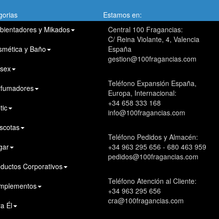
gorias
Estamos en:
bientadores y Mikados
Central 100 Fragancias:
C/ Reina Violante, 4, Valencia
smética y Baño
España
gestion@100fragancias.com
isex
Teléfono Expansión España,
rfumadores
Europa, Internacional:
+34 658 333 168
tic
info@100fragancias.com
scotas
Teléfono Pedidos y Almacén:
gar
+34 963 295 656 - 680 463 959
pedidos@100fragancias.com
ductos Corporativos
Teléfono Atención al Cliente:
mplementos
+34 963 295 656
cra@100fragancias.com
a Él