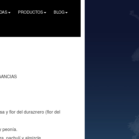
NDAS
PRODUCTOS
BLOG
GANCIAS
 y flor del duraznero (flor del
y peonía.
, pachulí y almizcle.