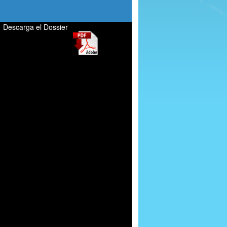
Descarga el Dossier
Perfumeria genérica, perfumes
genéricos, equivalenza, perfumería
marca blanca, laboratorio perfumería,
fabricación de perfumes genéricos,
franquicia rentable, tiendas
perfumerías, perfumerías, negocio
rentable, venuve, la botica de los
perfumes, refan, fabricación perfumes
genéricos, tu perfume favorito,
franquicia rentable, negocio de éxito,
distribución de perfumes, aromas,
mikados, marca blanca, negocio de
éxito, hazte distribuidor, perfumes de
equivalencia, perfumes equivalenza.