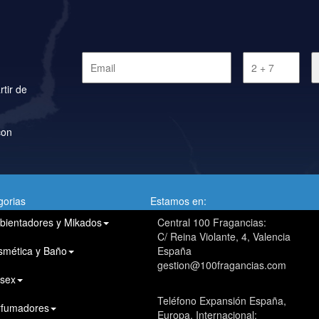
rtir de
con
gorias
Estamos en:
bientadores y Mikados
Central 100 Fragancias:
C/ Reina Violante, 4, Valencia
smética y Baño
España
gestion@100fragancias.com
isex
Teléfono Expansión España,
rfumadores
Europa, Internacional: