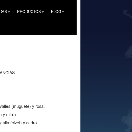
NDAS
PRODUCTOS
BLOG
GANCIAS
 valles (muguete) y rosa.
n y mirra
alia (civet) y cedro.